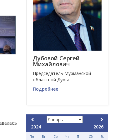
Дубовой Сергей
Михайлович
Председатель Мурманской
областной Думы
Подробнее
валась
2024
2026
Пн
Вт
Ср
Чт
Пт
Сб
Вс