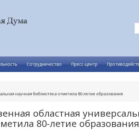
льность
Сотрудничество
Пресс-центр
Противодейств
альная научная библиотека отметила 80-летие образования
венная областная универсаль
тметила 80-летие образовани