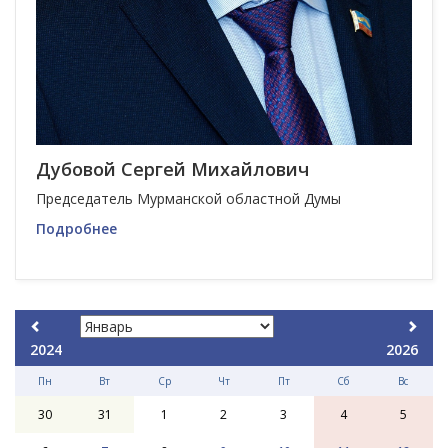
Дубовой Сергей Михайлович
Председатель Мурманской областной Думы
Подробнее
2024
2026
Пн
Вт
Ср
Чт
Пт
Сб
Вс
30
31
1
2
3
4
5