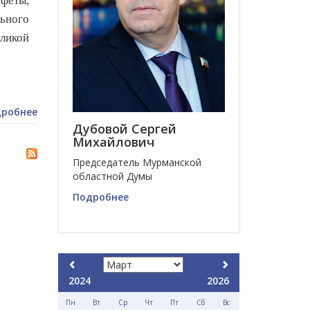
феты,
льного
ликой
робнее
Дубовой Сергей
Михайлович
Председатель Мурманской
областной Думы
Подробнее
2024
2026
Пн
Вт
Ср
Чт
Пт
Сб
Вс