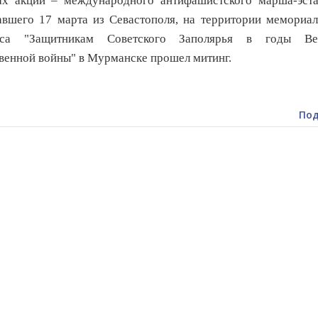
ах акции – международного антифашистского марша-эста
авшего 17 марта из Севастополя, на территории мемориа
кса "Защитникам Советского Заполярья в годы Ве
венной войны" в Мурманске прошел митинг.
Под