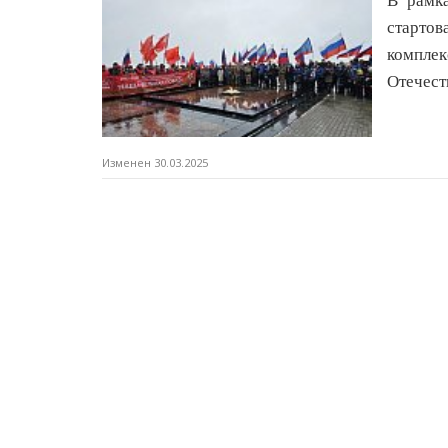
В рамк
стартов
компле
Отечест
Изменен 30.03.2025