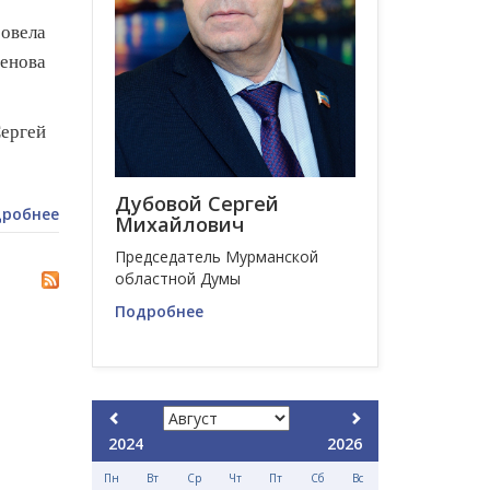
овела
енова
ергей
Дубовой Сергей
робнее
Михайлович
Председатель Мурманской
областной Думы
Подробнее
2024
2026
Пн
Вт
Ср
Чт
Пт
Сб
Вс