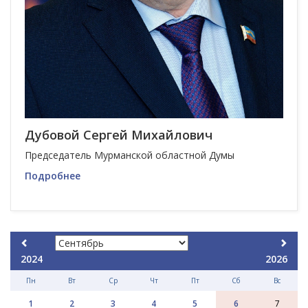
Дубовой Сергей Михайлович
Председатель Мурманской областной Думы
Подробнее
2024
2026
Пн
Вт
Ср
Чт
Пт
Сб
Вс
1
2
3
4
5
6
7