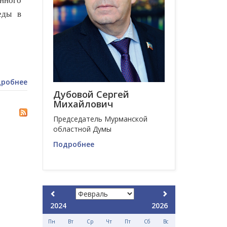
нного
еды в
робнее
Дубовой Сергей
Михайлович
Председатель Мурманской
областной Думы
Подробнее
2024
2026
Пн
Вт
Ср
Чт
Пт
Сб
Вс