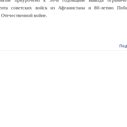
иятие приурочено к 36-й годовщине вывода ограниче
гента советских войск из Афганистана и 80-летию Поб
 Отечественной войне.
Под