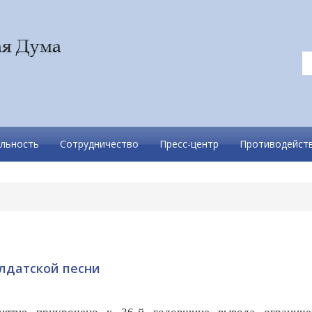
льность
Сотрудничество
Пресс-центр
Противодейств
лдатской песни