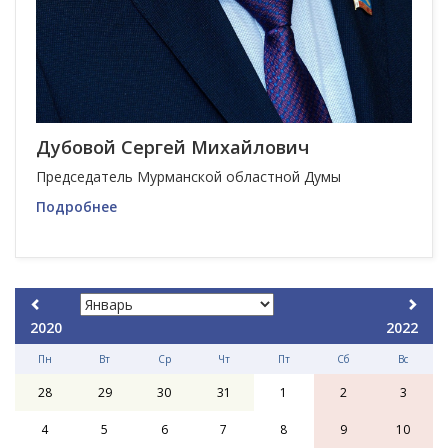
Дубовой Сергей Михайлович
Председатель Мурманской областной Думы
Подробнее
2020
2022
Пн
Вт
Ср
Чт
Пт
Сб
Вс
28
29
30
31
1
2
3
4
5
6
7
8
9
10