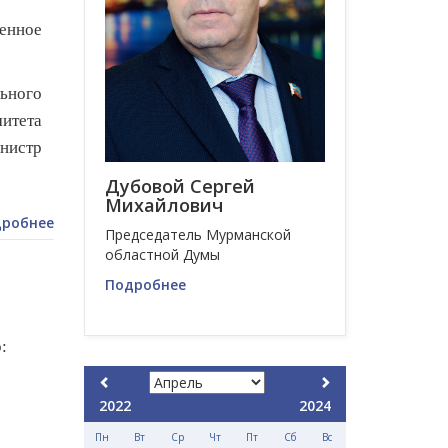
енное
льного
итета
инистр
Дубовой Сергей
Михайлович
робнее
Председатель Мурманской
областной Думы
Подробнее
:
2022
2024
Пн
Вт
Ср
Чт
Пт
Сб
Вс