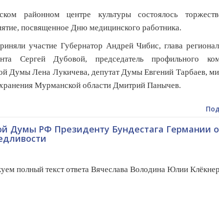
ском районном центре культуры состоялось торжеств
ятие, посвященное Дню медицинского работника.
риняли участие Губернатор Андрей Чибис, глава региона
ента Сергей Дубовой, председатель профильного ком
ой Думы Лена Лукичева, депутат Думы Евгений Тарбаев, м
хранения Мурманской области Дмитрий Панычев.
Под
ой Думы РФ Президенту Бундестага Германии о
ведливости
ем полный текст ответа Вячеслава Володина Юлии Клёкнер