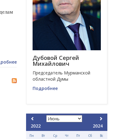
делам
Дубовой Сергей
робнее
Михайлович
Председатель Мурманской
областной Думы
Подробнее
2022
2024
Пн
Вт
Ср
Чт
Пт
Сб
Вс