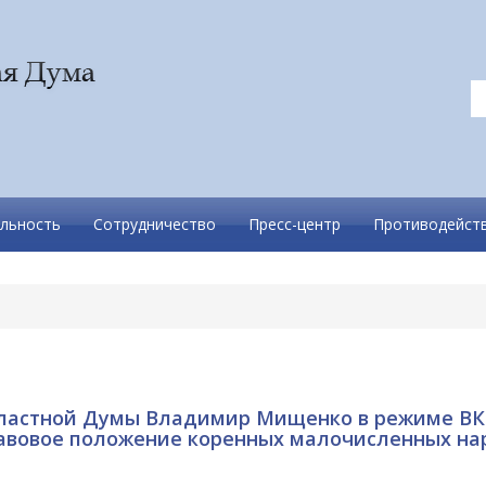
льность
Сотрудничество
Пресс-центр
Противодейств
бластной Думы Владимир Мищенко в режиме В
равовое положение коренных малочисленных на