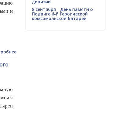
дивизии
зацию
8 сентября - День памяти о
тьми и
Подвиге 6-й Героической
комсомольской батареи
робнее
ого
емную
миться
лярен