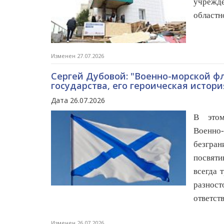
учрежд
областн
Изменен 27.07.2026
Сергей Дубовой: "Военно-морской фл
государства, его героическая истор
Дата 26.07.2026
В этом
Военно
безгран
посвяти
всегда 
разнос
ответст
Изменен 26.07.2026