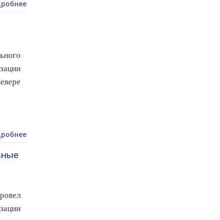
робнее
ьного
зации
Севере
робнее
ьные
ровел
зации