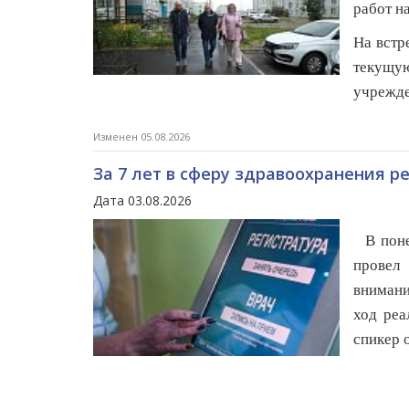
работ н
На встр
текущу
учрежде
Изменен 05.08.2026
За 7 лет в сферу здравоохранения 
Дата 03.08.2026
В поне
провел
внимани
ход реа
спикер 