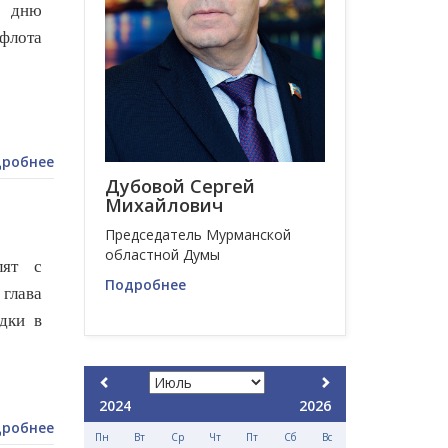
е дню
флота
робнее
Дубовой Сергей
Михайлович
Председатель Мурманской
областной Думы
лят с
Подробнее
глава
дки в
2024
2026
робнее
Пн
Вт
Ср
Чт
Пт
Сб
Вс