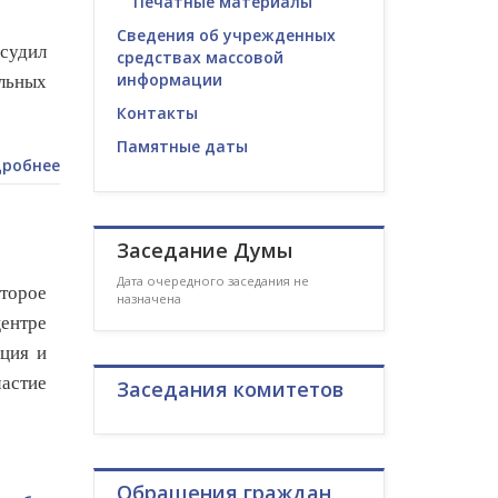
Печатные материалы
Сведения об учрежденных
бсудил
средствах массовой
информации
льных
Контакты
Памятные даты
робнее
Заседание Думы
Дата очередного заседания не
оторое
назначена
ентре
ция и
астие
Заседания комитетов
Обращения граждан