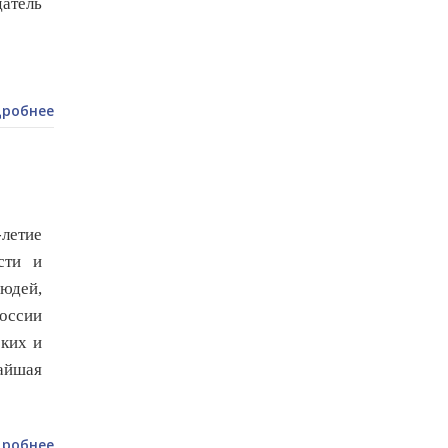
атель
робнее
летие
сти и
юдей,
оссии
оких и
айшая
робнее