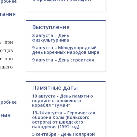
робнее
итания
Выступления
8 августа – День
физкультурника
а при
9 августа – Международный
отцов
день коренных народов мира
е они
9 августа – День строителя
ашего
Памятные даты
10 августа - День памяти о
подвиге сторожевого
робнее
корабля "Туман"
13-14 августа – Героическая
нная
оборона Колы (Кольского
острога) от шведского
нападения (1591 год)
5 сентября - День Полярной