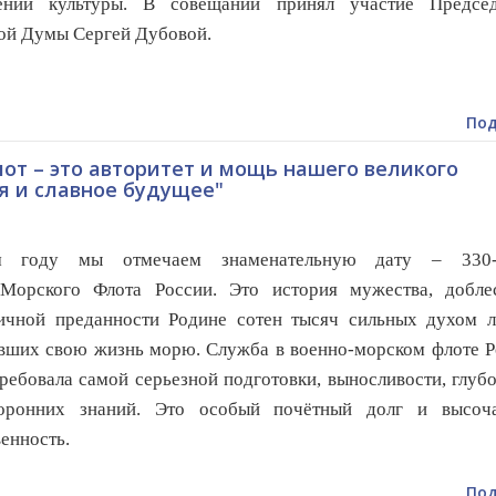
ений культуры. В совещании принял участие Председ
ой Думы Сергей Дубовой.
Под
от – это авторитет и мощь нашего великого
ия и славное будущее"
 году мы отмечаем знаменательную дату – 330‑
‑Морского Флота России. Это история мужества, добле
ичной преданности Родине сотен тысяч сильных духом л
вших свою жизнь морю. Служба в военно-морском флоте Р
требовала самой серьезной подготовки, выносливости, глуб
торонних знаний. Это особый почётный долг и высоч
венность.
Под