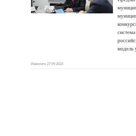
муници
муници
конкурс
система
российс
модель 
Изменен 27.09.2023