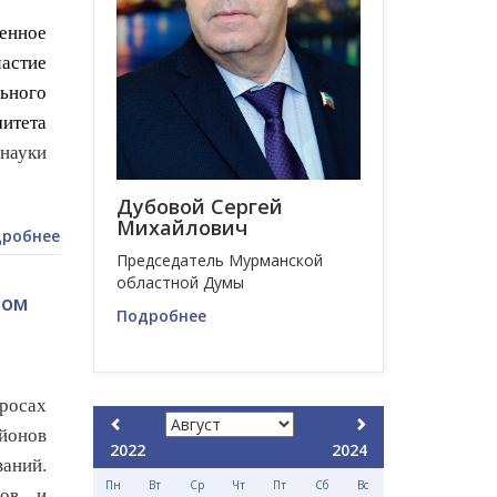
енное
частие
ьного
итета
науки
Дубовой Сергей
Михайлович
робнее
Председатель Мурманской
областной Думы
вом
Подробнее
росах
йонов
2022
2024
аний.
Пн
Вт
Ср
Чт
Пт
Сб
Вс
гов и