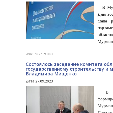
В Мурм
Дню вос
глава 
парлам
област
Мурманс
Изменен 27.09.2023
Состоялось заседание комитета обл
государственному строительству и
Владимира Мищенко
Дата 27.09.2023
В цен
формир
Мурман
Предлаг