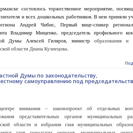
анске состоялось торжественное мероприятие, посвящ
питателя и всех дошкольных работников. В нем приняли у
региона Андрей Чибис, Первый вице-спикер регионал
ента Владимир Мищенко, председатель профильного ком
ной Думы Алексей Гиляров, министр
образования и 
кой области Диана Кузнецова
.
Под
астной Думы по законодательству,
 местному самоуправлению под председательст
тре внимания – законопроект об отдельных воп
ования представительных органов муниципальных ра
ской области и избрания глав муниципальных образов
ается г
лав городских округов, муниципальных окру