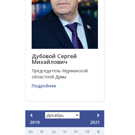
Дубовой Сергей
Михайлович
Председатель Мурманской
областной Думы
Подробнее
2019
2021
Пн
Вт
Ср
Чт
Пт
Сб
Вс