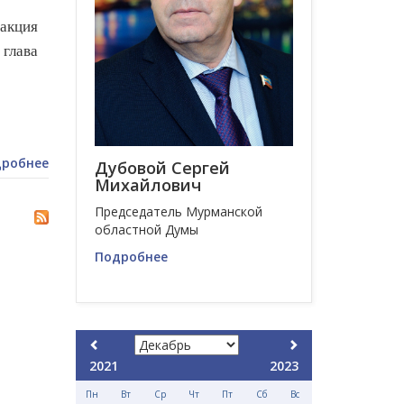
акция
глава
робнее
Дубовой Сергей
Михайлович
Председатель Мурманской
областной Думы
Подробнее
2021
2023
Пн
Вт
Ср
Чт
Пт
Сб
Вс