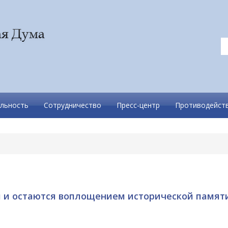
льность
Сотрудничество
Пресс-центр
Противодейств
и и остаются воплощением исторической памят