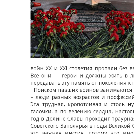
войн XX и XXI столетия пропали без 
Все они — герои и должны жить в л
передавать эту память от поколения к
Поиском павших воинов занимаются п
– люди разных возрастов и професси
Эта трудная, кропотливая и столь н
галочки, а по велению сердца, насто
год в Долине Славы проходит траурн
Советского Заполярья в годы Великой
это важная миссия, потому что мно