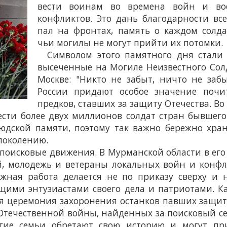
вести воинам во времена войн и во
конфликтов. Это дань благодарности все
пал на фронтах, память о каждом солда
чьи могилы не могут прийти их потомки.
Символом этого памятного дня стали 
высеченные на Могиле Неизвестного Сол
Москве: "Никто не забыт, ничто не забы
России придают особое значение поч
предков, ставших за защиту Отечества. Во
вести более двух миллионов солдат стран бывшего
юдской памяти, поэтому так важно бережно хра
 поколению.
оисковые движения. В Мурманской области в его
й, молодежь и ветераны локальных войн и конфл
ужная работа делается не по приказу сверху и 
ящими энтузиастами своего дела и патриотами. 
ая церемония захоронения останков павших защи
 Отечественной войны, найденных за поисковый се
гие семьи обретают свою историю и могут пр