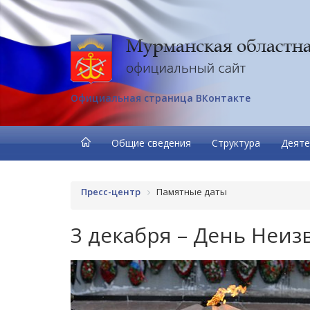
Официальная страница ВКонтакте
Общие сведения
Структура
Деяте
Пресс-центр
Памятные даты
3 декабря – День Неиз