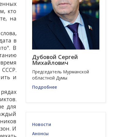
енных
м, кто
те, на
слова,
дата в
то". В
итанию
Дубовой Сергей
 время
Михайлович
 СССР.
Председатель Мурманской
нить и
областной Думы
Подробнее
 рядах
иктов.
не для
Каждый
тников
Новости
зон. И
Анонсы
иехать