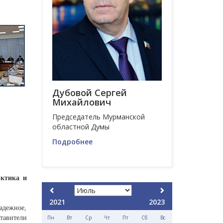
Дубовой Сергей
Михайлович
Председатель Мурманской
областной Думы
Подробнее
рктика и
2021
2023
надежное,
тавители
Пн
Вт
Ср
Чт
Пт
Сб
Вс