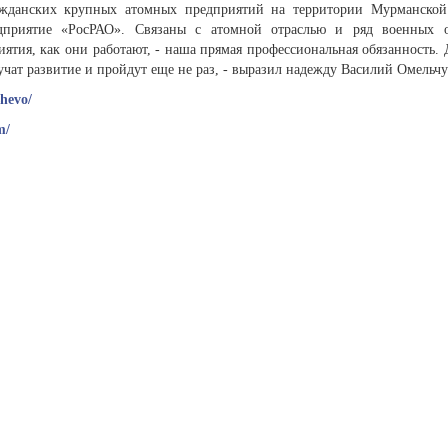
ажданских крупных атомных предприятий на территории Мурманской
дприятие «РосРАО». Связаны с атомной отраслью и ряд военных о
иятия, как они работают, - наша прямая профессиональная обязанность.
ат развитие и пройдут еще не раз, - выразил надежду Василий Омельчу
hevo/
m/