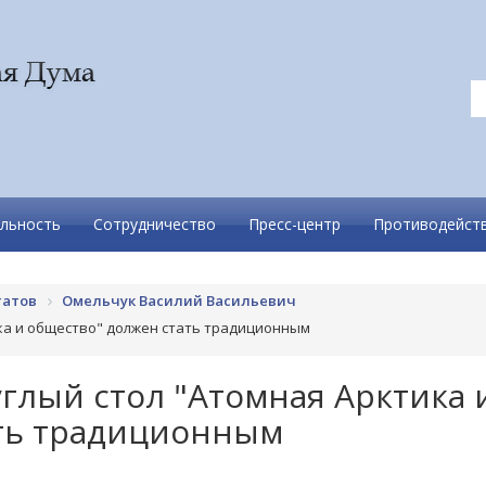
льность
Сотрудничество
Пресс-центр
Противодейств
татов
Омельчук Василий Васильевич
ика и общество" должен стать традиционным
глый стол "Атомная Арктика 
ать традиционным