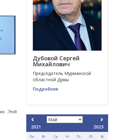
Дубовой Сергей
Михайлович
Председатель Мурманской
областной Думы
Подробнее
ии. Этой
2021
2023
Пн
Вт
Ср
Чт
Пт
Сб
Вс