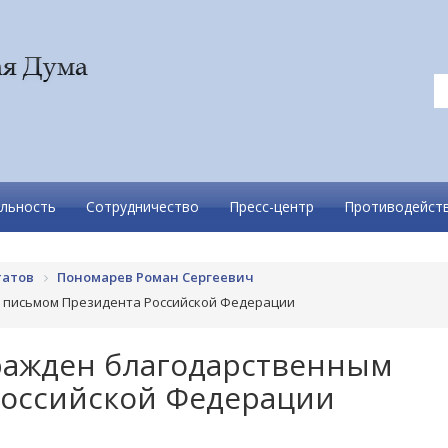
льность
Сотрудничество
Пресс-центр
Противодейств
татов
Пономарев Роман Сергеевич
 письмом Президента Российской Федерации
ражден благодарственным
Российской Федерации