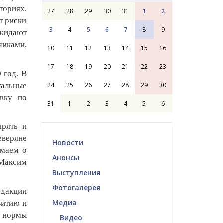
ториях.
27
28
29
30
31
1
2
т риски
3
4
5
6
7
8
9
ожидают
чиками,
10
11
12
13
14
15
16
17
18
19
20
21
22
23
 год. В
24
25
26
27
28
29
30
альные
овку по
31
1
2
3
4
5
6
ирять и
еверяне
Новости
умаем о
Анонсы
 Максим
Выступления
Фотогалерея
едакции
Медиа
витию и
ь нормы
Видео