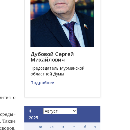
Дубовой Сергей
Михайлович
Председатель Мурманской
областной Думы
Подробнее
вития о
 среды»
2025
. Также
Пн
Вт
Ср
Чт
Пт
Сб
Вс
дворов.