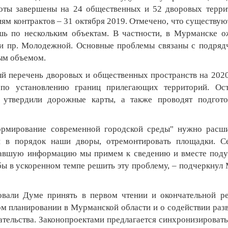
боты завершены на 24 общественных и 52 дворовых терри
иям контрактов – 31 октября 2019. Отмечено, что существую
шь по нескольким объектам. В частности, в Мурманске 
 и пр. Молодежной. Основные проблемы связаны с подряд
ным объемом.
й перечень дворовых и общественных пространств на 2020
 по установлению границ прилегающих территорий. Ост
 утвердили дорожные карты, а также проводят подгот
ормирование современной городской среды" нужно расш
и в порядок наши дворы, отремонтировать площадки. С
учавшую информацию мы примем к сведению и вместе под
ы в ускоренном темпе решить эту проблему, – подчеркнул
овали Думе принять в первом чтении и окончательной р
ком планировании в Мурманской области и о содействии раз
тельства. Законопроектами предлагается синхронизироват