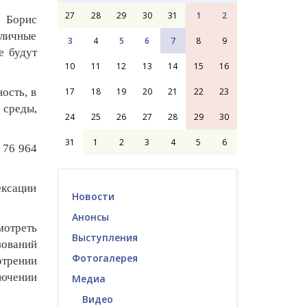
27
28
29
30
31
1
2
л Борис
бличные
3
4
5
6
7
8
9
е будут
10
11
12
13
14
15
16
17
18
19
20
21
22
23
ость, в
среды,
24
25
26
27
28
29
30
31
1
2
3
4
5
6
76 964
ексации
Новости
Анонсы
мотреть
Выступления
зований
Фотогалерея
отрении
лючении
Медиа
Видео