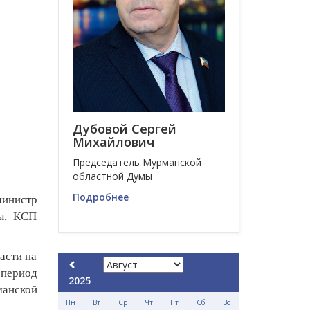
Дубовой Сергей
Михайлович
Председатель Мурманской
областной Думы
Подробнее
министр
бы, КСП
асти на
 период
2025
манской
Пн
Вт
Ср
Чт
Пт
Сб
Вс