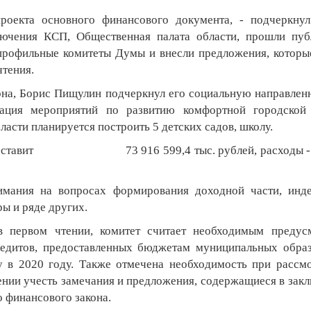
роекта основного финансового документа, - подчеркну
лючения КСП, Общественная палата области, прошли пу
профильные комитеты Думы и внесли предложения, которы
чтения.
она, Борис Пищулин подчеркнул его социальную направленн
зация мероприятий по развитию комфортной городской 
асти планируется построить 5 детских садов, школу.
та составит 73 916 599,4 тыс. рублей, расходы - 
имания на вопросах формирования доходной части, инд
ы и ряде других.
в первом чтении, комитет считает необходимым предус
едитов, предоставленных бюджетам муниципальных обра
 в 2020 году. Также отмечена необходимость при рассм
ении учесть замечания и предложения, содержащиеся в зак
о финансового закона.