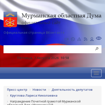
Официальная страница ВКонтакте
Пятница, 7 Августа 2026
10:58
Пресс-центр
Новости
Деятельность депутатов
Круглова Лариса Николаевна
Награждение Почетной грамотой Мурманской
областной Думы Молокова П.В.