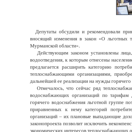
Депутаты обсудили и рекомендовали приня
вносящий изменения в закон «О льготных т
Мурманской области».
Действующим законом установлены лица, 
водоотведения, к которым отнесены населени
предлагается расширить категорию потреб
теплоснабжающими организациями, приоб
дальнейшей ее реализации на нужды горячего
Отмечалось, что сейчас ряд теплоснабжа
водоснабжающих организаций по тарифам д
горячего водоснабжения льготной группе по
приравненных к нему категорий потребит
организаций – их плановые выпадающие доход
законопроекта позволит исключить некомпен
экономических интересов теплоснабжающих ор