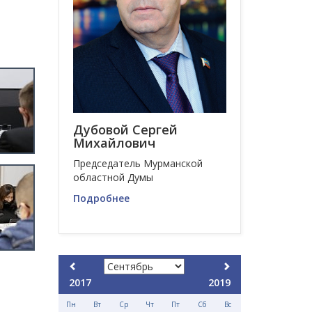
Дубовой Сергей
Михайлович
Председатель Мурманской
областной Думы
Подробнее
2017
2019
Пн
Вт
Ср
Чт
Пт
Сб
Вс