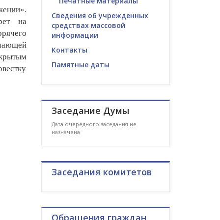
Печатные материалы
жении».
Сведения об учрежденных
рет на
средствах массовой
рячего
информации
ючающей
Контакты
ткрытым
Памятные даты
вестку
Заседание Думы
Дата очередного заседания не
назначена
Заседания комитетов
Обращения граждан