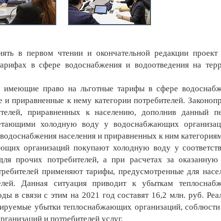
ть в первом чтении и окончательной редакции проект 
арифах в сфере водоснабжения и водоотведения на тер
имеющие право на льготные тарифы в сфере водоснабж
е и приравненные к нему категории потребителей. Законоп
ителей, приравненных к населению, дополнив данный п
ретающими холодную воду у водоснабжающих организац
 водоснабжения населения и приравненных к ним категориям
ющих организаций покупают холодную воду у соответст
ля прочих потребителей, а при расчетах за оказанную
требителей применяют тарифы, предусмотренные для насе
елей. Данная ситуация приводит к убыткам теплоснаб
ы в связи с этим на 2021 год составят 16,2 млн. руб. Реа
сируемые убытки теплоснабжающих организаций, соблюсти
ганизаций и потребителей услуг.