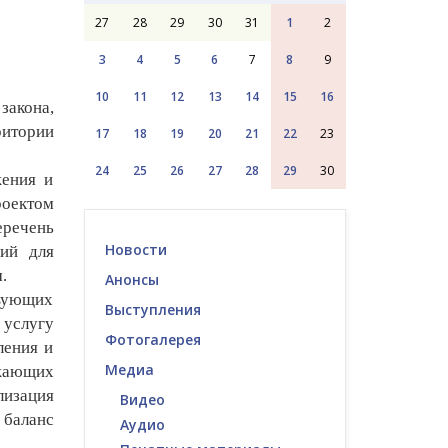
27
28
29
30
31
1
2
3
4
5
6
7
8
9
10
11
12
13
14
15
16
закона,
ритории
17
18
19
20
21
22
23
24
25
26
27
28
29
30
ения и
роектом
еречень
Новости
ий для
.
Анонсы
вующих
Выступления
 услугу
Фотогалерея
ления и
Медиа
жающих
лизация
Видео
 баланс
Аудио