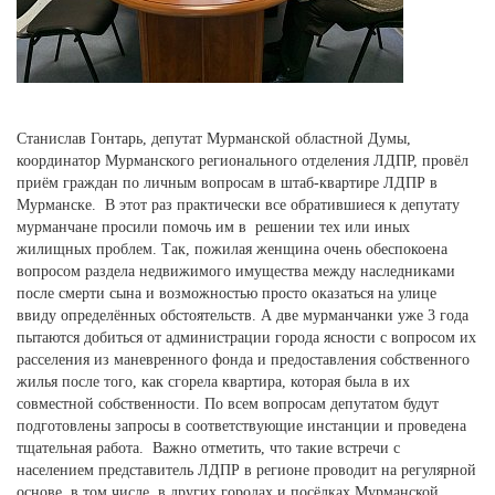
Станислав Гонтарь, депутат Мурманской областной Думы,
координатор Мурманского регионального отделения ЛДПР, провёл
приём граждан по личным вопросам в штаб-квартире ЛДПР в
Мурманске. В этот раз практически все обратившиеся к депутату
мурманчане просили помочь им в решении тех или иных
жилищных проблем. Так, пожилая женщина очень обеспокоена
вопросом раздела недвижимого имущества между наследниками
после смерти сына и возможностью просто оказаться на улице
ввиду определённых обстоятельств. А две мурманчанки уже 3 года
пытаются добиться от администрации города ясности с вопросом их
расселения из маневренного фонда и предоставления собственного
жилья после того, как сгорела квартира, которая была в их
совместной собственности. По всем вопросам депутатом будут
подготовлены запросы в соответствующие инстанции и проведена
тщательная работа. Важно отметить, что такие встречи с
населением представитель ЛДПР в регионе проводит на регулярной
основе, в том числе, в других городах и посёлках Мурманской