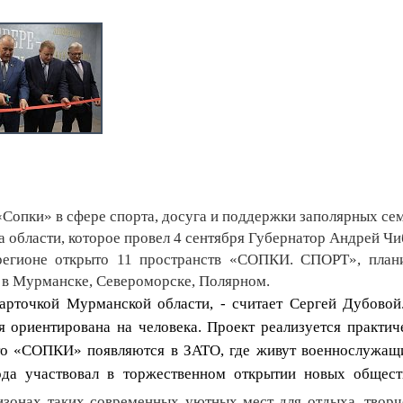
«Сопки» в сфере спорта, досуга и поддержки заполярных се
 области, которое провел 4 сентября Губернатор Андрей Чи
регионе открыто 11 пространств «СОПКИ. СПОРТ», план
в Мурманске, Североморске, Полярном.
арточкой Мурманской области, - считает Сергей Дубовой
я ориентирована на человека. Проект реализуется практич
что «СОПКИ» появляются в ЗАТО, где живут военнослужащ
да участвовал в торжественном открытии новых общес
изонах таких современных уютных мест для отдыха, творч