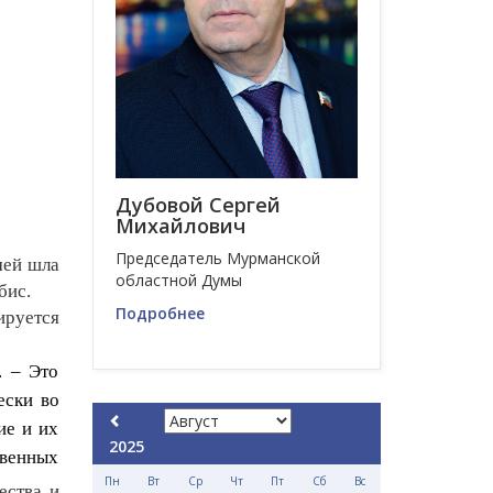
Дубовой Сергей
Михайлович
Председатель Мурманской
мей шла
областной Думы
бис.
Подробнее
ируется
. – Это
ески во
ие и их
2025
твенных
Пн
Вт
Ср
Чт
Пт
Сб
Вс
ества и