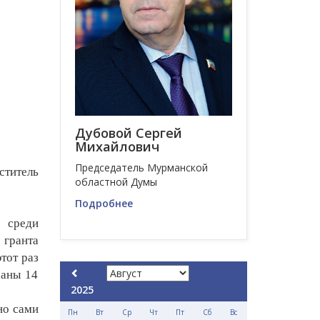
Дубовой Сергей
Михайлович
Председатель Мурманской
ститель
областной Думы
Подробнее
 среди
 гранта
тот раз
раны 14
2025
но сами
Пн
Вт
Ср
Чт
Пт
Сб
Вс