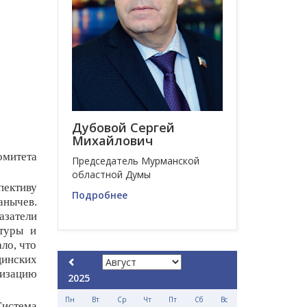
Дубовой Сергей
Михайлович
митета
Председатель Мурманской
областной Думы
ективу
Подробнее
анычев.
азатели
ктуры и
ло, что
цинских
изацию
2025
Пн
Вт
Ср
Чт
Пт
Сб
Вс
Система