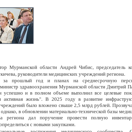
ор Мурманской области Андрей Чибис, председатель ко
кичева, руководители медицинских учреждений региона.
 за прошлый год и планах на среднесрочную персп
 министр здравоохранения Мурманской области Дмитрий П
н успешно и в полном объеме выполнил все целевые пок
и активная жизнь". В 2025 году в развитие инфрастру
чреждений было вложено свыше 2,5 млрд рублей. Прозвуча
, однако, в обновлении материально-технической базы меди
ва региона дал поручение провести полную инвентар
определиться с новыми закупками.
сиональные достижения медицинского сообщества.