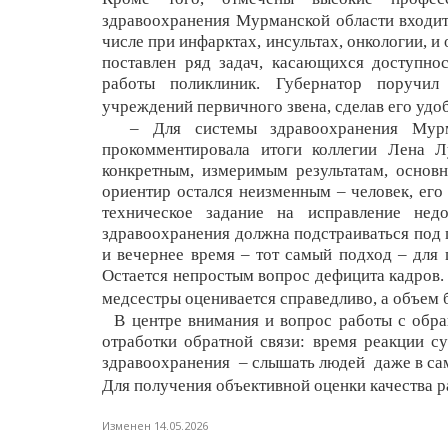
здравоохранения Мурманской области входит
числе при инфарктах, инсультах, онкологии,
и 
поставлен ряд задач, касающихся доступно
работы поликлиник. Губернатор поручил
учреждений первичного звена, сделав его удоб
–
Для системы здравоохранения Мур
прокомментировала итоги коллегии Лена 
конкретным, измеримым результатам, основ
ориентир остался неизменным – человек, его
техническое задание на исправление не
здравоохранения должна подстраиваться под 
и вечернее время – тот самый подход – для п
Остается н
епростым вопрос дефицита кадров. 
медсестры оценивается справедливо, а объем
В центре внимания и вопрос работы с обр
отработки обратной связи: время реакции с
здравоохранения – слышать людей даже в сам
Для получения объективной оценки качества 
Изменен 14.05.2026