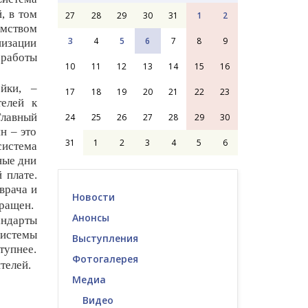
й
, в том
27
28
29
30
31
1
2
омством
3
4
5
6
7
8
9
низации
работы
10
11
12
13
14
15
16
ойки,
–
17
18
19
20
21
22
23
телей к
Главный
24
25
26
27
28
29
30
н – это
31
1
2
3
4
5
6
система
ные дни
 плате.
врача и
Новости
кращен.
Анонсы
андарты
системы
Выступления
тупнее.
Фотогалерея
телей.
Медиа
Видео