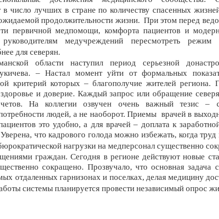
 в число лучших в стране по количеству спасенных жизне
ожидаемой продолжительности жизни. При этом п
еред вед
сти первичной медпомощи, комфорта пациентов и модер
 руководителям медучреждений пересмотреть режим 
нее для северян.
манской области наступил период серьезной донастр
Лукичева.
–
Настал момент уйти от формальных показа
ной критерий которых – благополучие жителей региона. 
 здоровье и доверие. Каждый запрос или обращение северя
дочетов. На коллегии озвучен очень важный тезис –
потребности людей, а не наоборот. Приемы врачей в выход
ациентов это удобно, а для врачей – доплата к заработной
Уверена, что кадрового голода можно избежать, когда труд 
 бюрократической нагрузки на медперсонал существенно со
ащениями граждан.
Сегодня в регионе действуют новые ст
ущественно сокращено. Прозвучало, что основная задача 
ых отдаленных гарнизонах и поселках, делая медицину дос
работы системы планируется провести независимый опрос жи