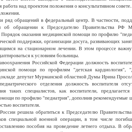
я работа над проектом положения о консультативном совете.
дложения.
 ряд обращений в федеральный центр. В частности, под
ы об обращении к Председателю Правительства РФ М
в Порядок оказания медицинской помощи
по профилю "педи
ической поддержки, организации досуга, развивающих заня
ящимся на стационарном лечении. В этом процессе важн
адаптироваться к условиям больницы.
воохранения Российской Федерации должность воспитат
инской помощи по профилям "детская кардиология", "
м докладе депутат Мурманской областной Думы Ирина Просол
диатрического отделения должность воспитателя отсут
я таких специалистов, как воспитатели, предлагается
помощи по профилю "педиатрия", дополнив рекомендуемые 
стью воспитателя.
оссии решила обратиться к Председателю Правительств
ков специальной военной операции, в том числе погиб
оставлению пособия на проведение летнего отдыха. В об