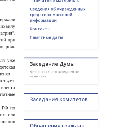
Печатные материалы
Сведения об учрежденных
средствах массовой
держали
информации
ихаилу
Контакты
атрия".
Памятные даты
тий при
ую роль
еля уже
Заседание Думы
детская
Дата очередного заседания не
енко. –
назначена
ствует.
 внести
штатные
Заседания комитетов
а РФ по
ших или
ращении
Обращения граждан