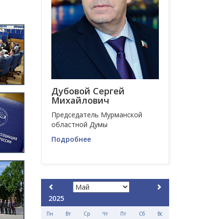
Дубовой Сергей
Михайлович
Председатель Мурманской
областной Думы
Подробнее
2025
Пн
Вт
Ср
Чт
Пт
Сб
Вс