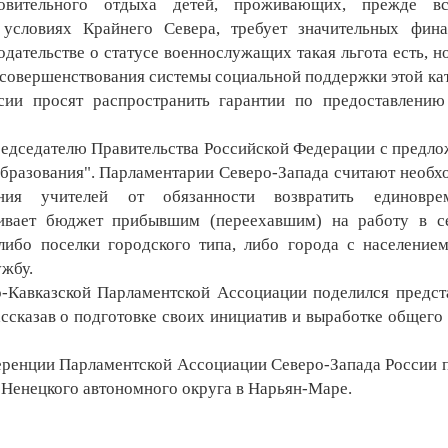
ровительного отдыха детей, проживающих, прежде вс
условиях Крайнего Севера, требует значительных фин
ательстве о статусе военнослужащих такая льгота есть, но
 совершенствования системы социальной поддержки этой ка
сии просят распространить гарантии по предоставлению
редседателю Правительства Российской Федерации с предл
образования". Парламентарии Северо-Запада считают необ
ния учителей от обязанности возвратить единовре
ивает бюджет прибывшим (переехавшим) на работу в с
либо поселки городского типа, либо города с население
ужбу.
-Кавказской Парламентской Ассоциации поделился предст
ссказав о подготовке своих инициатив и выработке общего
ренции Парламентской Ассоциации Северо-Запада России 
 Ненецкого автономного округа в Нарьян-Маре.