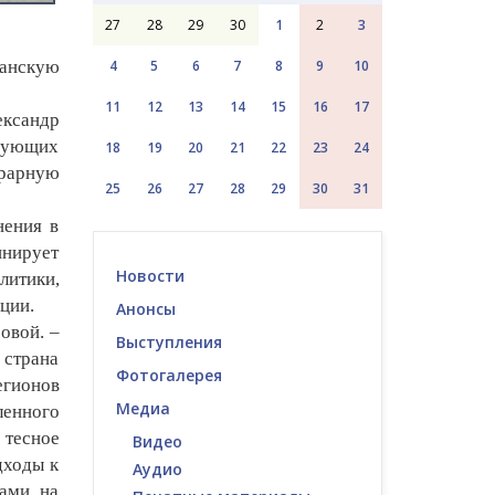
27
28
29
30
1
2
3
манскую
4
5
6
7
8
9
10
11
12
13
14
15
16
17
ксандр
рующих
18
19
20
21
22
23
24
грарную
25
26
27
28
29
30
31
нения в
инирует
Новости
литики,
ции.
Анонсы
овой. –
Выступления
страна
Фотогалерея
егионов
Медиа
ленного
тесное
Видео
дходы к
Аудио
вами на