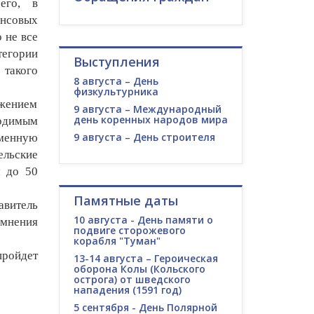
его, в
ансовых
 не все
тегории
Выступления
 такого
8 августа – День
физкультурника
ожением
9 августа – Международный
день коренных народов мира
ходимым
9 августа – День строителя
менную
ельские
м до 50
Памятные даты
авитель
10 августа - День памяти о
 мнения
подвиге сторожевого
корабля "Туман"
пройдет
13-14 августа – Героическая
оборона Колы (Кольского
острога) от шведского
нападения (1591 год)
5 сентября - День Полярной