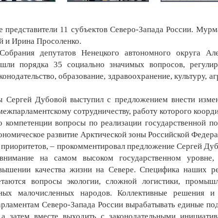
 представители 11 субъектов Северо-Запада России. Мур
й и Ирина Просоленко.
обрания депутатов Ненецкого автономного округа Але
ошли порядка 35 социально значимых вопросов, регули
онодательство, образование, здравоохранение, культуру, а
Сергей Дубовой выступил с предложением внести изме
ежпарламентскому сотрудничеству, работу которого коорд
о компетенции вопросы по реализации государственной по
кономическое развитие Арктической зоны Российской Федера
 приоритетов, – прокомментировал предложение Сергей Дуб
 внимание на самом высоком государственном уровне, 
овышении качества жизни на Севере. Специфика наших р
етаются вопросы экологии, сложной логистики, промыш
ных малочисленных народов. Коллективные решения и 
арламентам Северо-Запада России вырабатывать единые по
а затем вместе выходить с законодательными инициати