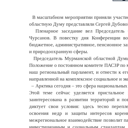
В масштабном мероприятии приняли участие
областную Думу представляли Сергей Дубово
Пленарное заседание вел Председатель С
Чурсанов. В повестку дня Конференции в
бюджетное, административное, пенсионное зак
и природоохранную сферы.
Председатель Мурманской областной Думы 
Положение о постоянном комитете ПАСЗР по м
наш региональный парламент, и отнести к ег
направленной на комплексное социальное и э
– Арктика сегодня – это сфера национальных
Этой теме сейчас уделяется пристальное
заинтересована в развитии территорий и п
диктует свои условия: здесь тесно перепл
освоения недр и защиты интересов корен
межрегиональное взаимодействие позволит п
инвестиционным и социальным стандартам, 