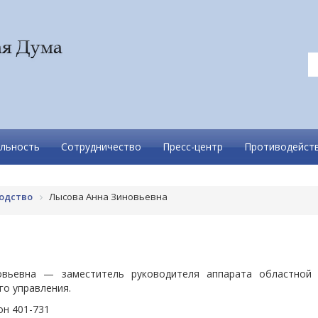
льность
Сотрудничество
Пресс-центр
Противодейств
одство
Лысова Анна Зиновьевна
овьевна — заместитель руководителя аппарата областной
го управления.
н 401-731