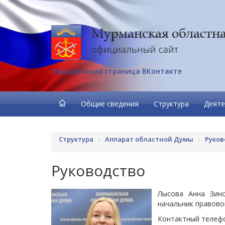
Официальная страница ВКонтакте
Общие сведения
Структура
Деяте
Структура
Аппарат областной Думы
Руков
Руководство
Лысова Анна Зин
начальник правово
Контактный телефо