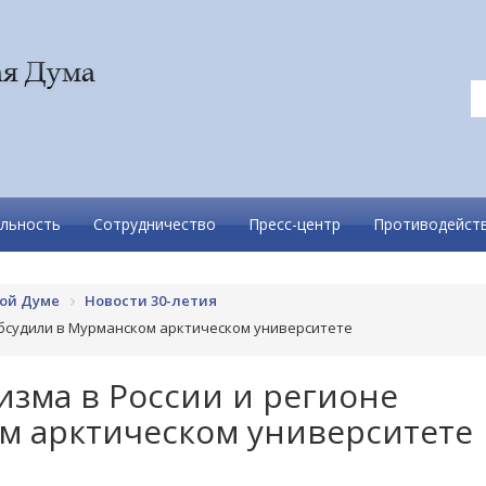
льность
Сотрудничество
Пресс-центр
Противодейств
ной Думе
Новости 30-летия
бсудили в Мурманском арктическом университете
зма в России и регионе
м арктическом университете