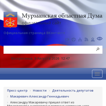
Официальная страница ВКонтакте
Воскресенье, 9 Августа 2026
12:47
Пресс-центр
Новости
Деятельность депутатов
Макаревич Александр Геннадьевич
Александру Макаревичу пришел ответ из
Министерства энергетики и жилищно-коммунального