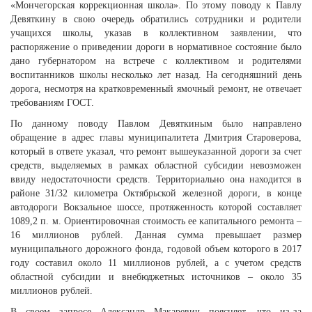
«Мончегорская коррекционная школа». По этому поводу к Павлу
Девяткину в свою очередь обратились сотрудники и родители
учащихся школы, указав в коллективном заявлении, что
распоряжение о приведении дороги в нормативное состояние было
дано губернатором на встрече с коллективом и родителями
воспитанников школы несколько лет назад. На сегодняшний день
дорога, несмотря на кратковременный ямочный ремонт, не отвечает
требованиям ГОСТ.
По данному поводу Павлом Девяткиным было направлено
обращение в адрес главы муниципалитета Дмитрия Староверова,
который в ответе указал, что ремонт вышеуказанной дороги за счет
средств, выделяемых в рамках областной субсидии невозможен
ввиду недостаточности средств. Территориально она находится в
районе 31/32 километра Октябрьской железной дороги, в конце
автодороги Вокзальное шоссе, протяженность которой составляет
1089,2 п. м. Ориентировочная стоимость ее капитального ремонта –
16 миллионов рублей. Данная сумма превышает размер
муниципального дорожного фонда, годовой объем которого в 2017
году составил около 11 миллионов рублей, а с учетом средств
областной субсидии и внебюджетных источников – около 35
миллионов рублей.
В своем запросе Александр Макаревич поясняет, что из-за