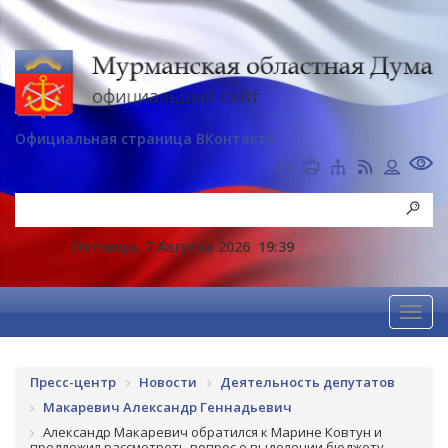
Официальная страница ВКонтакте
Пятница, 7 Августа 2026
19:39
Пресс-центр
Новости
Деятельность депутатов
Макаревич Александр Геннадьевич
Александр Макаревич обратился к Марине Ковтун и
предложил рассмотреть вопрос о выделении бюджету