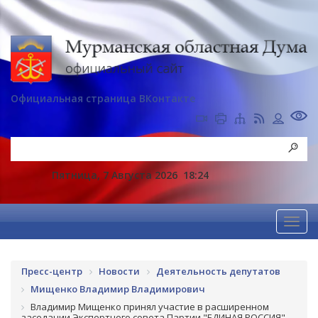
Официальная страница ВКонтакте
Пятница, 7 Августа 2026
18:24
Пресс-центр
Новости
Деятельность депутатов
Мищенко Владимир Владимирович
Владимир Мищенко принял участие в расширенном
заседании Экспертного совета Партии "ЕДИНАЯ РОССИЯ"