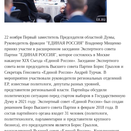
22 ноября Первый заместитель Председателя областной Думы,
Руководитель фракции "ЕДИНАЯ РОССИЯ" Владимир Мищенко
принял участие в расширенном заседании Экспертного совета
Партии "ЕДИНАЯ РОССИЯ", которое состоялось в Москве
накануне XIX Съезда «Единой России». Заседание Экспертного
совета вели председатель Высшего совета Партии Борис Грызлов и
Секретарь Генсовета «Единой России» Андрей Турчак. В
мероприятии участвовали руководители региональных отделений
ЕР, известные политологи, депутаты разных уровней,
представители региональной власти. Партийцы обсудили
политическую ситуацию перед стартом выборов в Государственную
Думу в 2021 году. Экспертный совет «Единой России» был создан
решением Бюро Высшего совета Партии в феврале 2018 года. В
состав партийного органа входит 31 человек (политологи,
политтехнологи, парламентарии и представители крупного
бизнеса), его председателем является Борис Грызлов,
возглавляющий Высший совет «Единой России». Координирует