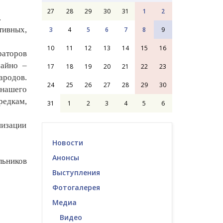
27
28
29
30
31
1
2
.
тивных,
3
4
5
6
7
8
9
10
11
12
13
14
15
16
раторов
чайно –
17
18
19
20
21
22
23
ародов.
24
25
26
27
28
29
30
 нашего
редкам,
31
1
2
3
4
5
6
низации
Новости
Анонсы
ьников
Выступления
Фотогалерея
Медиа
Видео