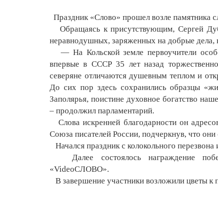
Праздник «Слово» прошел возле памятника с
Обращаясь к присутствующим, Сергей Дубов
неравнодушных, заряженных на добрые дела, н
— На Кольской земле первоучители особо 
впервые в СССР 35 лет назад торжественно
северяне отличаются душевным теплом и отк
До сих пор здесь сохранились образцы «жи
Заполярья, поистине духовное богатство наше
­– продолжил парламентарий.
Слова искренней благодарности он адресов
Союза писателей России, подчеркнув, что они
Начался праздник с колокольного перезвона 
Далее состоялось награждение победи
«VideoСЛОВО».
В завершение участники возложили цветы к