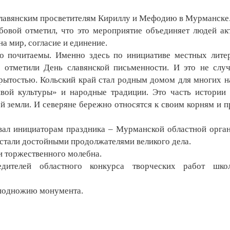
лавянским просветителям Кириллу и Мефодию в Мурманске
ой отметил, что это мероприятие объединяет людей ак
а мир, согласие и единение.
почитаемы. Именно здесь по инициативе местных лите
 отметили День славянской письменности. И это не слу
рытостью. Кольский край стал родным домом для многих н
вой культуры» и народные традиции. Это часть истории
й земли. И северяне бережно относятся к своим корням и п
ал инициаторам праздника – Мурманской областной орга
 стали достойными продолжателями великого дела.
и торжественного молебна.
телей областного конкурса творческих работ школ
 подножию монумента.