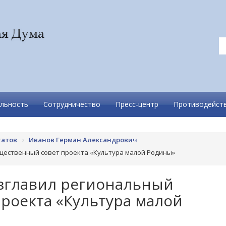
льность
Сотрудничество
Пресс-центр
Противодейств
татов
Иванов Герман Александрович
бщественный совет проекта «Культура малой Родины»
озглавил региональный
роекта «Культура малой