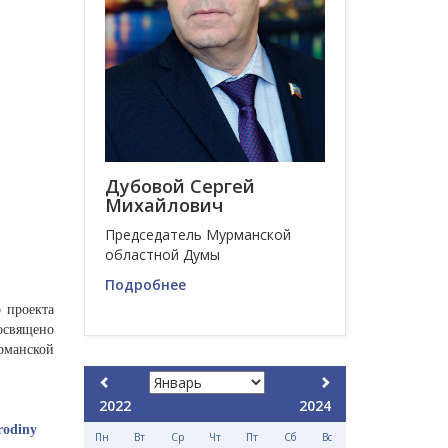
Дубовой Сергей
Михайлович
Председатель Мурманской
областной Думы
Подробнее
о проекта
освящено
рманской
2022
2024
rodiny
Пн
Вт
Ср
Чт
Пт
Сб
Вс