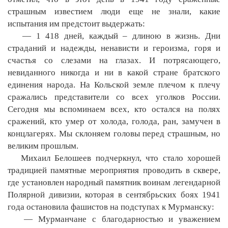
страшным известием люди еще не знали, какие
испытания им предстоит выдержать:
— 1 418 дней, каждый – длиною в жизнь. Дни
страданий и надежды, ненависти и героизма, горя и
счастья со слезами на глазах. И потрясающего,
невиданного никогда и ни в какой стране братского
единения народа. На Кольской земле плечом к плечу
сражались представители со всех уголков России.
Сегодня мы вспоминаем всех, кто остался на полях
сражений, кто умер от холода, голода, ран, замучен в
концлагерях. Мы склоняем головы перед страшным, но
великим прошлым.
Михаил Белошеев подчеркнул, что стало хорошей
традицией памятные мероприятия проводить в сквере,
где установлен народный памятник воинам легендарной
Полярной дивизии, которая в сентябрьских боях 1941
года остановила фашистов на подступах к Мурманску:
— Мурманчане с благодарностью и уважением