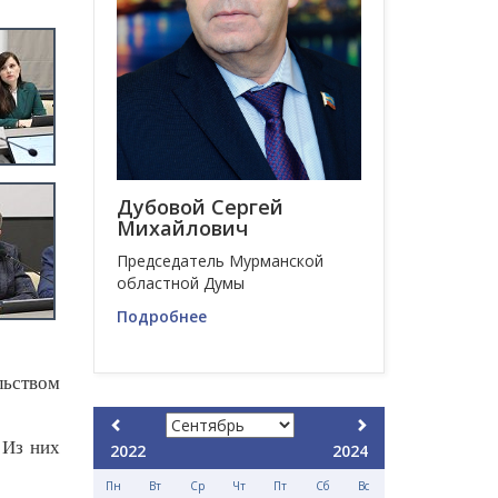
Дубовой Сергей
Михайлович
Председатель Мурманской
областной Думы
Подробнее
ьством
 Из них
2022
2024
Пн
Вт
Ср
Чт
Пт
Сб
Вс