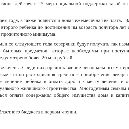
егионе действует 25 мер социальной поддержки такой ка
м году, а также появится и новая ежемесячная выплата. "З
 второго ребенка до достижения им возраста полутора лет 
ы прожиточного минимума.
мьи со следующего года северянки будут получать так наз
и бытовых предметов, которые необходимы при поступл
едусмотрено более 20 млн рублей.
величены. Среди них, предоставление регионального матер
овые статьи расходования средств – приобретение лекарс
ое лечение ребенка и оплата дороги к месту лечения и о
дуального жилищного строительства. Многодетным семьям
ься оплата содержания общего имущества дома и капит
бластного бюджета в первом чтении.