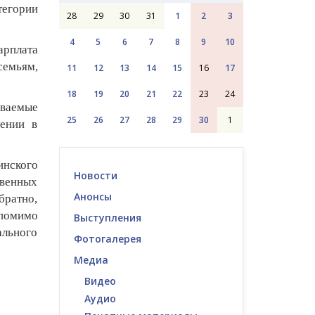
тегории
28
29
30
31
1
2
3
4
5
6
7
8
9
10
арплата
семьям,
11
12
13
14
15
16
17
18
19
20
21
22
23
24
ываемые
25
26
27
28
29
30
1
ении в
инского
Новости
твенных
Анонсы
братно,
 помимо
Выступления
ального
Фотогалерея
Медиа
Видео
Аудио