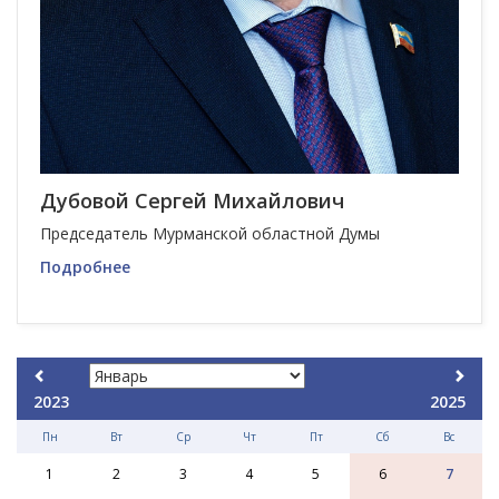
Дубовой Сергей Михайлович
Председатель Мурманской областной Думы
Подробнее
2023
2025
Пн
Вт
Ср
Чт
Пт
Сб
Вс
1
2
3
4
5
6
7