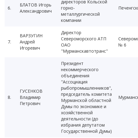
директоров Кольской
БЛАТОВ Игорь
6.
горно-
Печенгск
Александрович
металлургической
компании
Директор
ВАРЗУГИН
Североморского АТП
Севером
7.
Андрей
ОАО
№ 6
Игоревич
"Мурманскавтотранс"
Президент
некоммерческого
объединения
"Ассоциация
рыбопромышленников",
ГУСЕНКОВ
председатель комитета
8.
Владимир
Мурманс
Мурманской областной
Петрович
Думы по экономике и
хозяйственной
деятельности (до
избрания депутатом
Государственной Думы)