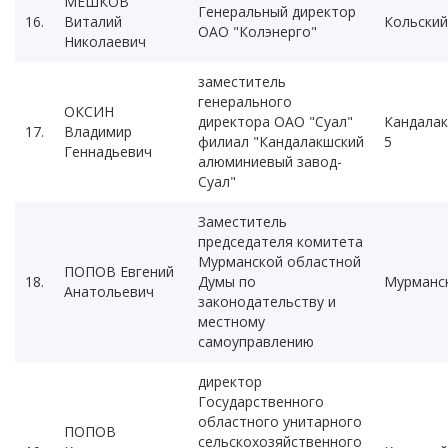
МЕШКОВ
Генеральный директор
16.
Виталий
Кольский
ОАО "Колэнерго"
Николаевич
заместитель
генерального
ОКСИН
директора ОАО "Суал"
Кандала
17.
Владимир
филиал "Кандалакшский
5
Геннадьевич
алюминиевый завод-
Суал"
Заместитель
председателя комитета
Мурманской областной
ПОПОВ Евгений
18.
Думы по
Мурманс
Анатольевич
законодательству и
местному
самоуправлению
директор
Государственного
областного унитарного
ПОПОВ
сельскохозяйственного