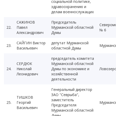
социальной политике,
здравоохранению и
делам военнослужащих
САЖИНОВ
Председатель
Севером
22.
Павел
Мурманской областной
№ 6
Александрович
Думы
САЙГИН Виктор
депутат Мурманской
23.
Мурманс
Васильевич
областной Думы
председатель комитета
СЕРДЮК
Мурманской областной
24.
Николай
Думы по экономике и
Ловозерс
Леонидович
хозяйственной
деятельности
Генеральный директор
ЗАО "Севрыба",
ТИШКОВ
заместитель
25.
Георгий
Мурманс
Председателя
Васильевич
Мурманской областной
Думы