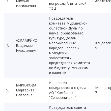
3.
Михаил
Апатитск
вопросам Апатитской
Васильевич
ТЭЦ
Председатель
комитета Мурманской
областной Думы по
науке, образованию,
культуре, делам
АХРАМЕЙКО
малочисленных
Кандала
4.
Владимир
народов Севера и
5
Николаевич
молодежи,
заместитель
председателя комитета
по бюджету, финансам
и налогам
Начальник
БИРЮКОВА
юридического отдела
Мончего
5.
Маргарита
АО "Комбинат
7
Павловна
"Североникель"
Председатель совета