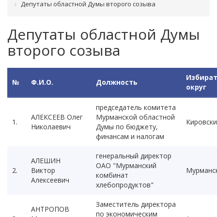
Депутаты областной Думы второго созыва
Депутаты областной Думы
второго созыва
Избира
№
Ф.И.О.
Должность
округ
председатель комитета
АЛЕКСЕЕВ Олег
Мурманской областной
1.
Кировски
Николаевич
Думы по бюджету,
финансам и налогам
генеральный директор
АЛЕШИН
ОАО "Мурманский
2.
Виктор
Мурманс
комбинат
Алексеевич
хлебопродуктов"
Заместитель директора
АНТРОПОВ
по экономическим