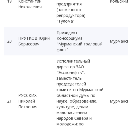
19.
Константин
Кольский
предприятия
Николаевич
(племенного
репродуктора)
"Тулома"
Президент
ПРУТКОВ Юрий
Консорциума
20.
Мурманс
Борисович
"Мурманский траловый
флот"
Исполнительный
директор ЗАО
"Экспонефть",
заместитель
председателей
комитетов Мурманской
РУССКИХ
областной Думы по
21.
Николай
науке, образованию,
Мурманс
Петрович
культуре, делам
малочисленных
народов Севера и
молодежи; по