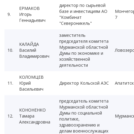
директор по сырьевой
ЕРМАКОВ
базе и инвестициям АО
Мончего
9.
Игорь
"Комбинат
7
Геннадьевич
"Североникель"
заместитель
председателя комитета
КАЛАЙДА
Мурманской областной
10.
Василий
Ловозерс
Думы по экономике и
Владимирович
хозяйственной
деятельности
КОЛОМЦЕВ
11.
Юрий
Директор Кольской АЭС
Апатитск
Васильевич
председатель комитета
Мурманской областной
КОНОНЕНКО
Думы по социальной
12.
Тамара
Мурманс
политике,
Александровна
здравоохранению и
делам военнослужащих