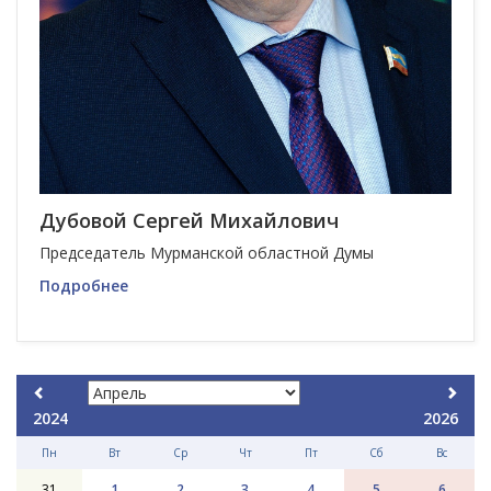
Дубовой Сергей Михайлович
Председатель Мурманской областной Думы
Подробнее
2024
2026
Пн
Вт
Ср
Чт
Пт
Сб
Вс
31
1
2
3
4
5
6