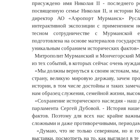
присуждено имя Николая II - последнего р
посвященную семье Николая II, и истории Ко
директор АО «Аэропорт Мурманск» Русла
интерактивной экспозиции с применением не
тесном сотрудничестве с Мурманской еп
подготовлена на основе материалов государст
уникальным собранием исторических фактов»
Митрополит Мурманский и Мончегорский Митр
из тех событий, в которых сейчас очень нужд
«Мы должны вернуться к своим истокам, мы д
страну, великую мировую державу, зачем про
истории, в том числе достойны и таких заме
нам образец служения, семейной жизни, высоко
«Сохранение исторического наследия - наш д
парламента Сергей Дубовой. - История наше
фактов. Поэтому для всех нас крайне важн
сложными и даже противоречивыми, периодам
«Думаю, что не только северянам, но и го
выставки, посмотреть на то, как выглядел в т