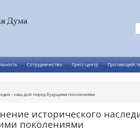
льность
Сотрудничество
Пресс-центр
Противодейств
ледия – наш долг перед будущими поколениями
анение исторического наследи
щими поколениями