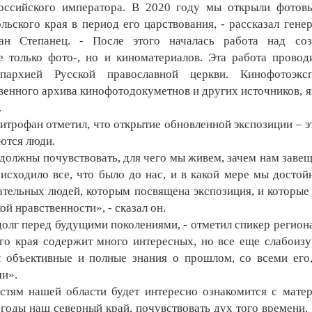
оссийского императора. В 2020 году мы открыли фотовы
льского края в период его царствования, - рассказал гене
н Степанец. - После этого началась работа над соз
 только фото-, но и киноматериалов. Эта работа провод
архией Русской православной церкви. Кинофотоэксп
венного архива кинофотодокуметнов и других источников, я
.
офан отметил, что открытие обновленной экспозиции – э
аются люди.
олжны почувствовать, для чего мы живем, зачем нам завещ
исходило все, что было до нас, и в какой мере мы достой
чательных людей, которым посвящена экспозиция, и которые
й нравственности», - сказал он.
олг перед будущими поколениями, - отметил спикер регион
го края содержит много интересных, но все еще слабоиз
ы объективные и полные знания о прошлом, со всеми его
и».
стям нашей области будет интересно ознакомится с мате
е годы наш северный край, почувствовать дух того времени, 