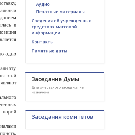
ставку,
Аудио
ральный
Печатные материалы
данием
Сведения об учрежденных
илась в
средствах массовой
озиция
информации
вляется
Контакты
Памятные даты
то одно
али эту
ны этой
Заседание Думы
 являют
Дата очередного заседания не
назначена
ального
ученных
, порой
Заседания комитетов
риалами
понять,