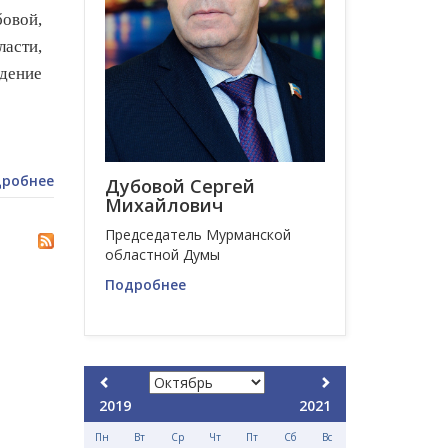
овой,
ласти,
ждение
робнее
Дубовой Сергей
Михайлович
Председатель Мурманской
областной Думы
Подробнее
2019
2021
Пн
Вт
Ср
Чт
Пт
Сб
Вс