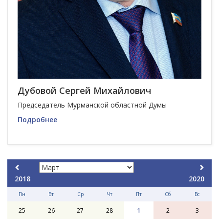
Дубовой Сергей Михайлович
Председатель Мурманской областной Думы
Подробнее
2018
2020
Пн
Вт
Ср
Чт
Пт
Сб
Вс
25
26
27
28
1
2
3