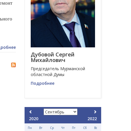
ремонт
ьного
робнее
Дубовой Сергей
Михайлович
Председатель Мурманской
областной Думы
Подробнее
2020
2022
Пн
Вт
Ср
Чт
Пт
Сб
Вс