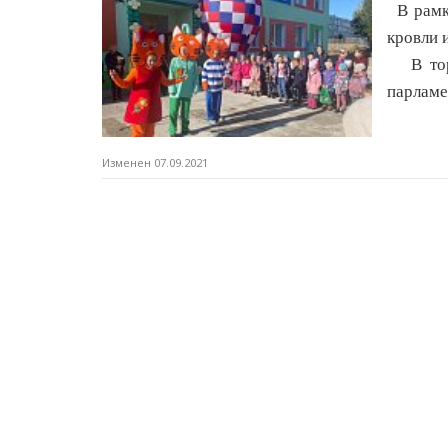
В рамка
кровли 
В торж
парламе
Изменен 07.09.2021