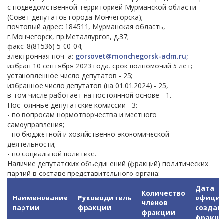
с подведомственной территорией Мурманской области
(Совет депутатов города Мончегорска);
почтовый адрес: 184511, Мурманская область,
г.Мончегорск, пр.Металлургов, д.37;
факс: 8(81536) 5-00-04;
электронная почта:
gorsovet@monchegorsk-adm.ru;
избран 10 сентября 2023 года, срок полномочий 5 лет;
установленное число депутатов - 25;
избранное число депутатов (на 01.01.2024) - 25,
в том числе работает на постоянной основе - 1.
Постоянные депутатские комиссии - 3:
- по вопросам нормотворчества и местного
самоуправления;
- по бюджетной и хозяйственно-экономической
деятельности;
- по социальной политике.
Наличие депутатских объединений (фракций) политических
партий в составе представительного органа:
Дата
Количество
Наименование
Руководитель
офици
членов
партии
фракции
cозда
фракции
фрак