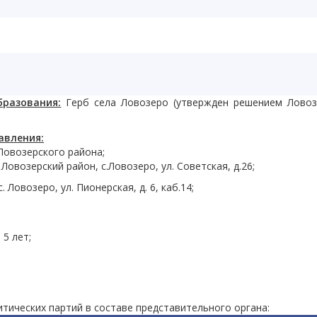
разования:
Герб села Ловозеро (утвержден решением Ловоз
авления:
Ловозерского района;
Ловозерский район, с.Ловозеро, ул. Советская, д.26;
 Ловозеро, ул. Пионерская, д. 6, каб.14;
 5 лет;
тических партий в составе представительного органа: