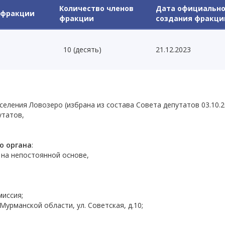
Количество членов
Дата официально
 фракции
фракции
cоздания фракци
10 (десять)
21.12.2023
оселения Ловозеро (избрана из состава Совета депутатов 03.10.2
утатов,
о органа
:
 на непостоянной основе,
иссия;
Мурманской области, ул. Советская, д.10;