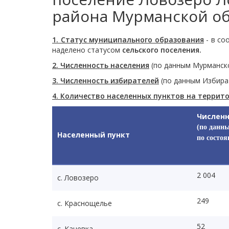
района Мурманской о
1. Статус муниципального образования
- в со
наделено статусом
сельского поселения.
2. Численность населения
(по данным Мурманскст
3. Численность избирателей
(по данным Избират
4. Количество населенных пунктов на терри
Численн
(по данн
Населенный пункт
по состоя
2 004
с. Ловозеро
249
с. Краснощелье
52
с. Каневка