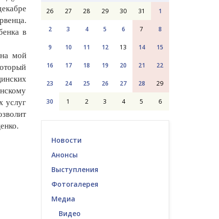
декабре
26
27
28
29
30
31
1
рвенца.
2
3
4
5
6
7
8
бенка в
9
10
11
12
13
14
15
 на мой
16
17
18
19
20
21
22
который
цинских
23
24
25
26
27
28
29
инскому
30
1
2
3
4
5
6
х услуг
озволит
енко.
Новости
Анонсы
Выступления
Фотогалерея
Медиа
Видео