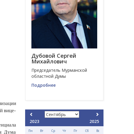
Дубовой Сергей
Михайлович
Председатель Мурманской
областной Думы
Подробнее
низации
й вице-
2023
2025
енциала
Пн
Вт
Ср
Чт
Пт
Сб
Вс
ая Дума