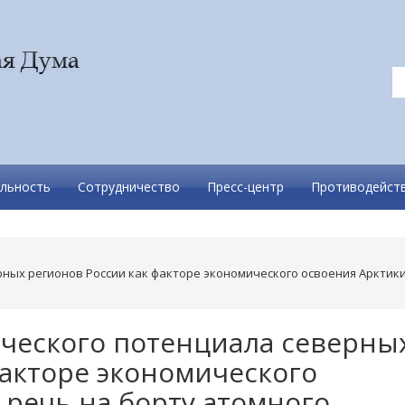
льность
Сотрудничество
Пресс-центр
Противодейств
ных регионов России как факторе экономического освоения Арктик
ческого потенциала северны
факторе экономического
 речь на борту атомного