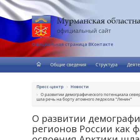
Официальная страница ВКонтакте
Общие сведения
Структура
Деяте
Пресс-центр
Новости
О развитии демографического потенциала север
шла речь на борту атомного ледокола "Ленин"
О развитии демографи
регионов России как 
освоения Арктики шла