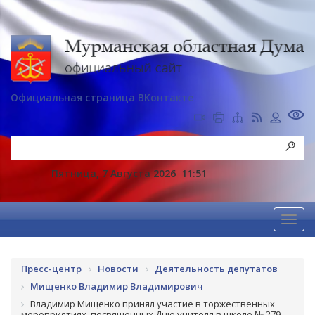
Официальная страница ВКонтакте
Пятница, 7 Августа 2026
11:51
Пресс-центр
Новости
Деятельность депутатов
Мищенко Владимир Владимирович
Владимир Мищенко принял участие в торжественных
мероприятиях, посвященных Дню учителя в школе № 279