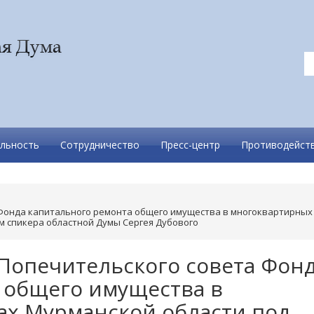
льность
Сотрудничество
Пресс-центр
Противодейств
 Фонда капитального ремонта общего имущества в многоквартирных
м спикера областной Думы Сергея Дубового
 Попечительского совета Фон
 общего имущества в
х Мурманской области под