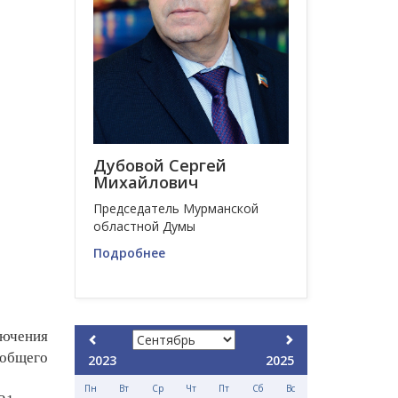
Дубовой Сергей
Михайлович
Председатель Мурманской
областной Думы
Подробнее
лючения
общего
2023
2025
Пн
Вт
Ср
Чт
Пт
Сб
Вс