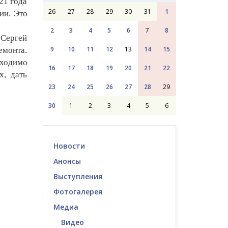
21 года
26
27
28
29
30
31
1
ии. Это
2
3
4
5
6
7
8
 Сергей
9
10
11
12
13
14
15
емонта.
бходимо
16
17
18
19
20
21
22
х, дать
23
24
25
26
27
28
29
30
1
2
3
4
5
6
Новости
Анонсы
Выступления
Фотогалерея
Медиа
Видео