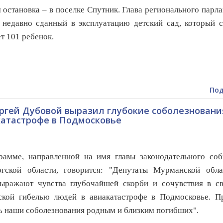
остановка – в поселке Спутник. Глава регионального парл
 недавно сданный в эксплуатацию детский сад, который
с
т 101 ребенок.
Под
ргей Дубовой выразил глубокие соболезновани
катастрофе в Подмосковье
рамме, направленной на имя главы законодательного соб
ргской области, говорится: "Депутаты Мурманской обла
ыражают чувства глубочайшей скорби и сочувствия в св
ской гибелью людей в авиакатастрофе в Подм
осковье. П
ь наши соболезнования родным и близким погибших".