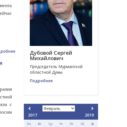
амента
ейчас
робнее
Дубовой Сергей
Михайлович
я
Председатель Мурманской
областной Думы
Подробнее
рания
стной
язи с
росим
2017
2019
Пн
Вт
Ср
Чт
Пт
Сб
Вс