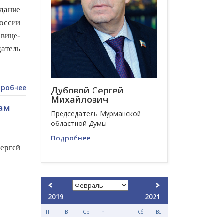
дание
России
вице-
атель
робнее
Дубовой Сергей
Михайлович
гам
Председатель Мурманской
областной Думы
Подробнее
Сергей
2019
2021
Пн
Вт
Ср
Чт
Пт
Сб
Вс