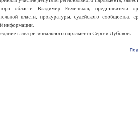
риняли участие депутаты регионального парламента, замес
атора области Владимир Евменьков, представители ор
тельной власти, прокуратуры, судейского сообщества, с
й информации.
едание глава регионального парламента Сергей Дубовой.
Под