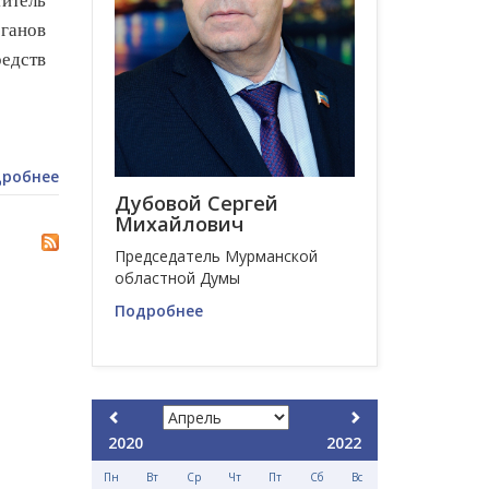
титель
ганов
редств
робнее
Дубовой Сергей
Михайлович
Председатель Мурманской
областной Думы
Подробнее
2020
2022
Пн
Вт
Ср
Чт
Пт
Сб
Вс