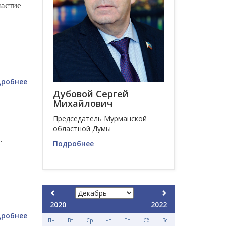
частие
робнее
Дубовой Сергей
Михайлович
Председатель Мурманской
областной Думы
.
Подробнее
2020
2022
робнее
Пн
Вт
Ср
Чт
Пт
Сб
Вс